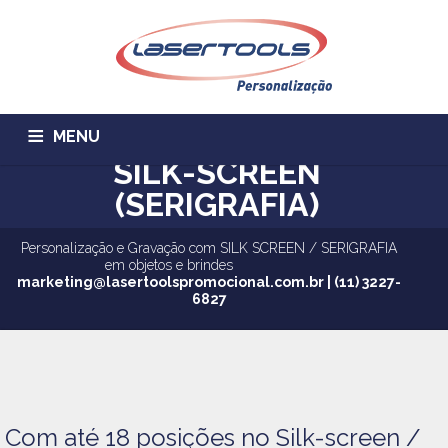
MENU
SILK-SCREEN
HOME
EMPRESA
SERVIÇOS
(SERIGRAFIA)
ALUGUEL DE MÁQUINAS
CONTATO
ORÇAMENTO
Personalização e Gravação com SILK SCREEN / SERIGRAFIA
em objetos e brindes
PRODUTOS
TRABALHE CONOSCO
marketing@lasertoolspromocional.com.br | (11) 3227-
6827
Com até 18 posições no Silk-screen /