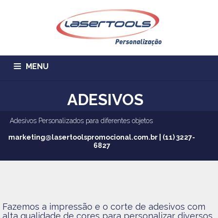
MENU
HOME
EMPRESA
SERVIÇOS
ADESIVOS
ALUGUEL DE MÁQUINAS
CONTATO
ORÇAMENTO
Adesivos Personalizados para diferentes objetos
PRODUTOS
TRABALHE CONOSCO
marketing@lasertoolspromocional.com.br | (11) 3227-
6827
Fazemos a impressão e o corte de adesivos com
alta qualidade de cores para personalizar diversos