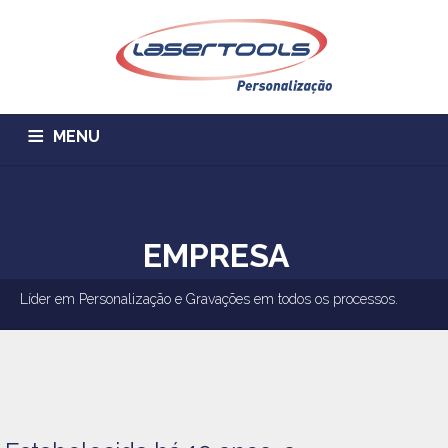
MENU
HOME
EMPRESA
SERVIÇOS
ALUGUEL DE MÁQUINAS
CONTATO
ORÇAMENTO
EMPRESA
PRODUTOS
TRABALHE CONOSCO
Líder em Personalização e Gravações em todos os processos.