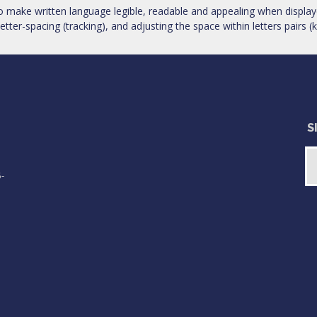
to make written language legible, readable and appealing when display
 letter-spacing (tracking), and adjusting the space within letters pairs (k
S
-