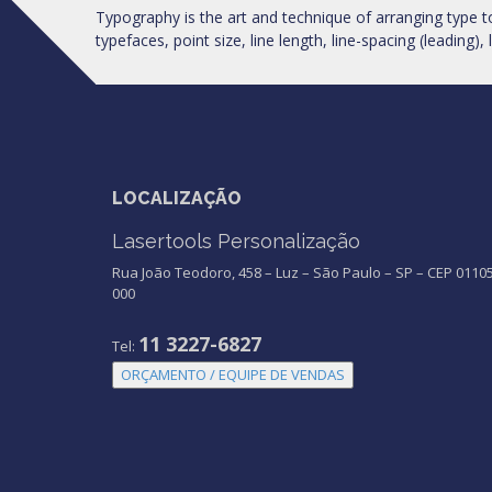
Typography is the art and technique of arranging type 
typefaces, point size, line length, line-spacing (leading),
LOCALIZAÇÃO
Lasertools Personalização
Rua João Teodoro, 458 – Luz – São Paulo – SP – CEP 01105
000
11 3227-6827
Tel:
ORÇAMENTO / EQUIPE DE VENDAS